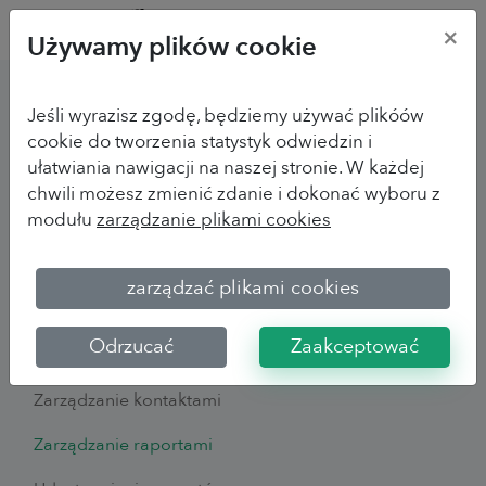
×
Używamy plików cookie
Jeśli wyrazisz zgodę, będziemy używać plikóów
Główne cechy
cookie do tworzenia statystyk odwiedzin i
ułatwiania nawigacji na naszej stronie. W każdej
Projekt kwestionariusza
chwili możesz zmienić zdanie i dokonać wyboru z
modułu
zarządzanie plikami cookies
Typy pytań
Baza pytań
zarządzać plikami cookies
Wyświetlanie kwestionariusza
Odrzucać
Zaakceptować
Zarządzanie kolektorami
Zarządzanie kontaktami
Zarządzanie raportami