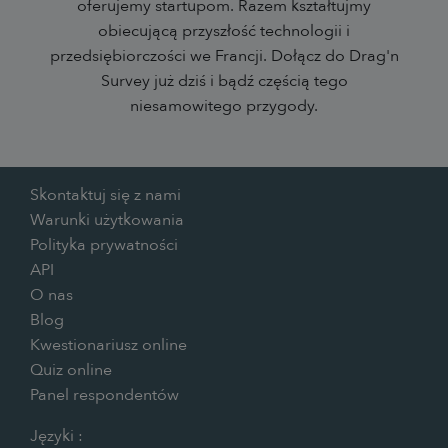
oferujemy startupom. Razem kształtujmy
obiecującą przyszłość technologii i
przedsiębiorczości we Francji. Dołącz do Drag'n
Survey już dziś i bądź częścią tego
niesamowitego przygody.
Skontaktuj się z nami
Warunki użytkowania
Polityka prywatności
API
O nas
Blog
Kwestionariusz online
Quiz online
Panel respondentów
Języki :