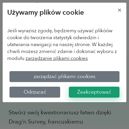
×
Używamy plików cookie
Jeśli wyrazisz zgodę, będziemy używać plikóów
Drag'n Survey dla
cookie do tworzenia statystyk odwiedzin i
ułatwiania nawigacji na naszej stronie. W każdej
startupów
chwili możesz zmienić zdanie i dokonać wyboru z
modułu
zarządzanie plikami cookies
Potrzebujesz przeprowadzić
badanie
rynku
, zebrać opinie na temat swojego
zarządzać plikami cookies
MVP (minimalnie żywotnego produktu)
Odrzucać
Zaakceptować
lub
mierzyć satysfakcję klientów
?
Stwórz swój kwestionariusz łatwo dzięki
Drag’n Survey, francuskiemu