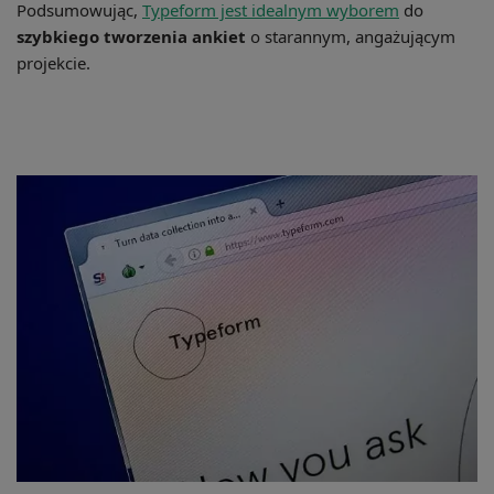
Podsumowując,
Typeform jest idealnym wyborem
do
szybkiego tworzenia ankiet
o starannym, angażującym
projekcie.