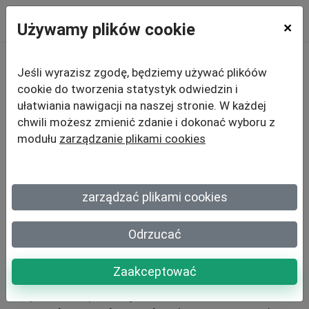
Używamy plików cookie
×
Jeśli wyrazisz zgodę, będziemy używać plikóów
7 najlepszych
cookie do tworzenia statystyk odwiedzin i
ułatwiania nawigacji na naszej stronie. W każdej
alternatyw
dla JotForm
chwili możesz zmienić zdanie i dokonać wyboru z
modułu
zarządzanie plikami cookies
JotForm to bardzo kompletny generator formularzy i ankiet
zarządzać plikami cookies
online. Jednak to rozwiązanie nie zawsze odpowiada
potrzebom lub budżetom wszystkich użytkowników.
Odrzucać
Dlatego czasami konieczne jest zbadanie odpowiednich
alternatyw.
Zaakceptować
Ten przewodnik prezentuje
7 najlepszych alternatyw dla