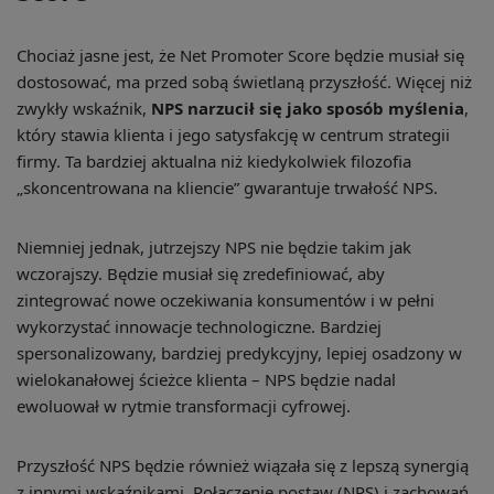
Chociaż jasne jest, że Net Promoter Score będzie musiał się
dostosować, ma przed sobą świetlaną przyszłość. Więcej niż
zwykły wskaźnik,
NPS narzucił się jako sposób myślenia
,
który stawia klienta i jego satysfakcję w centrum strategii
firmy. Ta bardziej aktualna niż kiedykolwiek filozofia
„skoncentrowana na kliencie” gwarantuje trwałość NPS.
Niemniej jednak, jutrzejszy NPS nie będzie takim jak
wczorajszy. Będzie musiał się zredefiniować, aby
zintegrować nowe oczekiwania konsumentów i w pełni
wykorzystać innowacje technologiczne. Bardziej
spersonalizowany, bardziej predykcyjny, lepiej osadzony w
wielokanałowej ścieżce klienta – NPS będzie nadal
ewoluował w rytmie transformacji cyfrowej.
Przyszłość NPS będzie również wiązała się z lepszą synergią
z innymi wskaźnikami. Połączenie postaw (NPS) i zachowań