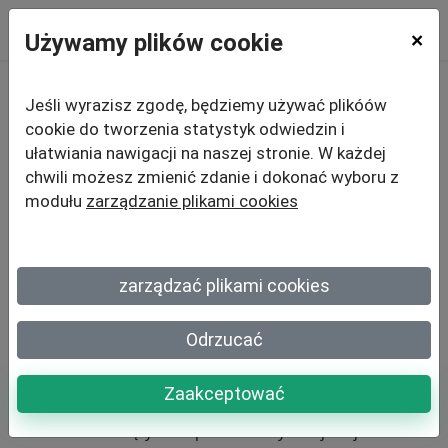
Używamy plików cookie
×
Jeśli wyrazisz zgodę, będziemy używać plikóów
Rozkodowanie Net
cookie do tworzenia statystyk odwiedzin i
ułatwiania nawigacji na naszej stronie. W każdej
Promoter Score:
chwili możesz zmienić zdanie i dokonać wyboru z
modułu
zarządzanie plikami cookies
Źródła,
Ekspansja i
Przyszłe
zarządzać plikami cookies
Oddziaływanie
Odrzucać
Zaakceptować
Net Promoter Score (NPS)
stało się jednym z kluczowych
wskaźników służących do pomiaru satysfakcji i lojalności