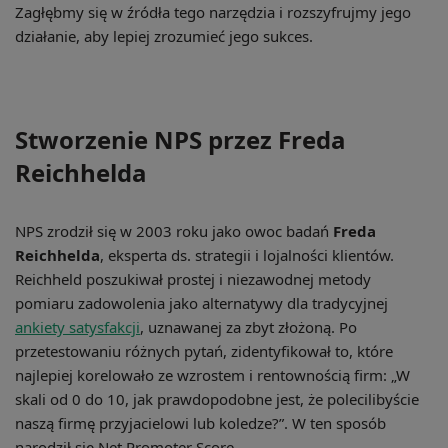
Zagłębmy się w źródła tego narzędzia i rozszyfrujmy jego
działanie, aby lepiej zrozumieć jego sukces.
Stworzenie NPS przez Freda
Reichhelda
NPS zrodził się w 2003 roku jako owoc badań
Freda
Reichhelda
, eksperta ds. strategii i lojalności klientów.
Reichheld poszukiwał prostej i niezawodnej metody
pomiaru zadowolenia jako alternatywy dla tradycyjnej
ankiety satysfakcji
, uznawanej za zbyt złożoną. Po
przetestowaniu różnych pytań, zidentyfikował to, które
najlepiej korelowało ze wzrostem i rentownością firm: „W
skali od 0 do 10, jak prawdopodobne jest, że polecilibyście
naszą firmę przyjacielowi lub koledze?”. W ten sposób
narodził się Net Promoter Score.