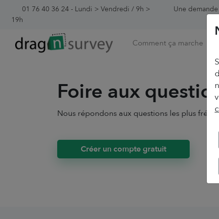
01 76 40 36 24 - Lundi > Vendredi / 9h >
Une demande 
19h
Comment ça marche
So
S
d
Foire aux questio
n
v
c
Nous répondons aux questions les plus fré
Créer un compte gratuit