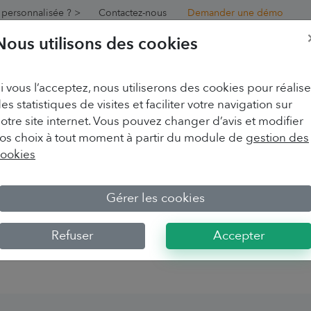
personnalisée ? >
Contactez-nous
Demander une démo
Nous utilisons des cookies
lutions
Exemples
Fonctionnalités
FAQ
Nos offres
i vous l’acceptez, nous utiliserons des cookies pour réalise
es statistiques de visites et faciliter votre navigation sur
ns
otre site internet. Vous pouvez changer d’avis et modifier
os choix à tout moment à partir du module de
gestion des
ookies
quemments posées
Gérer les cookies
Refuser
Accepter