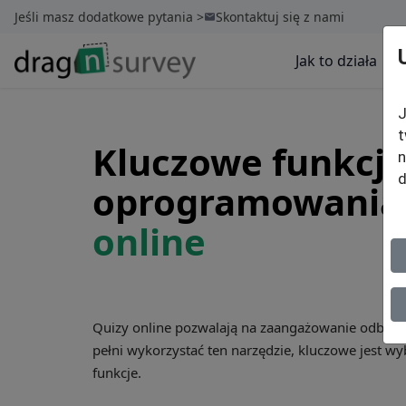
Jeśli masz dodatkowe pytania >
Skontaktuj się z nami
Jak to działa
J
t
Kluczowe funkcj
n
d
oprogramowania
online
Quizy online pozwalają na zaangażowanie odbiorc
pełni wykorzystać ten narzędzie, kluczowe jest 
funkcje.