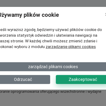
Używamy plików cookie
Rozwiązania
Przykłady
FAQ
eśli wyrazisz zgodę, będziemy używać plikóów cookie do
worzenia statystyk odwiedzin i ułatwiania nawigacji na
e dobrego
aszej stronie. W każdej chwili możesz zmienić zdanie i
okonać wyboru z modułu
zarządzanie plikami cookies
do tworzenia quizów
zarządzać plikami cookies
Odrzucać
Zaakceptować
ów, ocenę wiedzy i pozyskiwanie potencjalnych klientów. Aby w
wybranie oprogramowania oferującego wszechstronne i wydajne