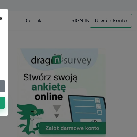
×
Cennik
SIGN IN
Utwórz konto