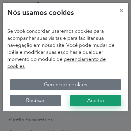
×
Nós usamos cookies
Se você concordar, usaremos cookies para
Recursos gerais
acompanhar suas visitas e para facilitar sua
navegação em nosso site. Você pode mudar de
Design do questionário
idéia e modificar suas escolhas a qualquer
momento do módulo de
gerenciamento de
Tipos de perguntas
cookies
Banco de perguntas
Visualização do questionário
Gerenciar cookies
Gestão de coletores
Recusar
Aceitar
Gestão dos contatos
Gestão de relatórios