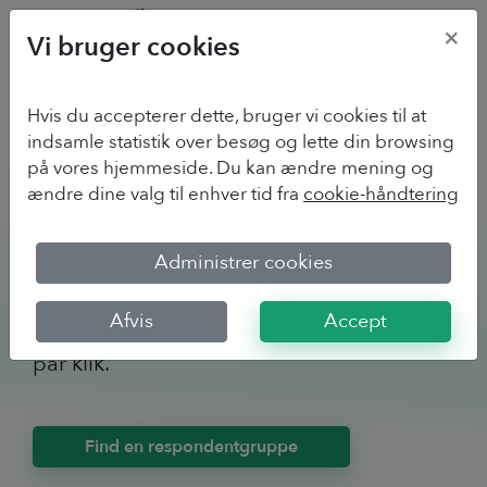
×
Vi bruger cookies
Hvis du accepterer dette, bruger vi cookies til at
Udspørg et
indsamle statistik over besøg og lette din browsing
på vores hjemmeside. Du kan ændre mening og
onlinepanel
ændre dine valg til enhver tid fra
cookie-håndtering
Opnå hurtigt kvalitative svar på dine
Administrer cookies
spørgeskemaer. Adgang til mere end 2
Afvis
Accept
millioner danske paneldeltagere med et
par klik.
Find en respondentgruppe