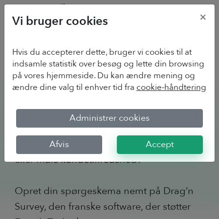
×
Vi bruger cookies
Hvis du accepterer dette, bruger vi cookies til at
Drag'n Survey til
indsamle statistik over besøg og lette din browsing
på vores hjemmeside. Du kan ændre mening og
startups
ændre dine valg til enhver tid fra
cookie-håndtering
Har du brug for at lave en
Administrer cookies
markedsundersøgelse
, indsamle feedback
på dit MVP (minimalt levedygtigt produkt)
Afvis
Accept
eller
måle kundetilfredshed
?
Opret din spørgeskema nemt på Drag’n
Survey, den franske software, der støtter