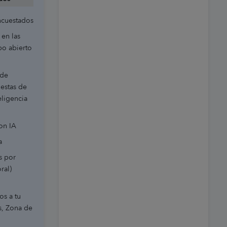
ncuestados
 en las
po abierto
 de
uestas de
eligencia
con IA
a
s por
ral)
os a tu
s, Zona de