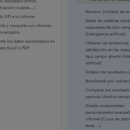
s resultados (filtros,
ficación cruzada ...)
Número ilimitado de e
ir KPI a tu informe
Nube de palabras clave
de y comparta sus informes
respuestas de tipo cam
onalizados
(Inteligencia artificial)
rte los datos recolectados en
Obtener las tendencias
ato Excel o PDF
satisfacción en las resp
tipo campo abierto (Int
artificial)
Síntesis de resultados 
Benchmark por industri
Comparar los resultado
período (Análisis tempo
Añade componentes
personalizados avanzad
informe (Cruce de dato
texto ...)