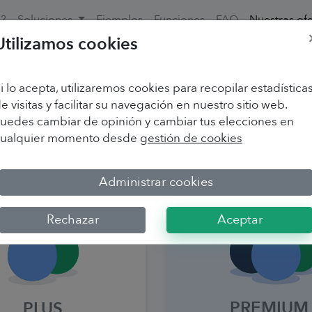
o?
Soluciones
Ejemplos
Funciones
FAQ
Nuestras ofe
Utilizamos cookies
Nuestras ofertas
i lo acepta, utilizaremos cookies para recopilar estadística
3 ofertas para darle las respuestas que necesita
e visitas y facilitar su navegación en nuestro sitio web.
uedes cambiar de opinión y cambiar tus elecciones en
Crear una cuenta
cualquier momento desde
gestión de cookies
Mensual
Anual
Administrar cookies
La potencia de nuestro software sin compromiso
Rechazar
Aceptar
PREMIUM
PLUS