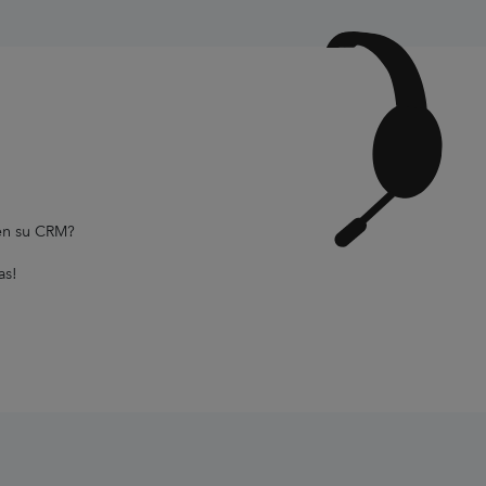
 en su CRM?
as!