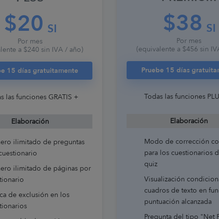
$38
$20
SI
SI
Por mes
Por mes
(equivalente a $456 sin IV
lente a $240 sin IVA / año)
Pruebe 15 días gratuit
e 15 días gratuitamente
Todas las funciones PL
s las funciones GRATIS +
Elaboración
Elaboración
Modo de corrección co
ro ilimitado de preguntas
para los cuestionarios d
cuestionario
quiz
ro ilimitado de páginas por
Visualización condicio
tionario
cuadros de texto en fun
ca de exclusión en los
puntuación alcanzada
tionarios
Pregunta del tipo "Net