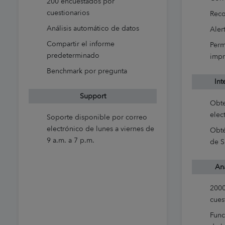
200 encuestados por
cuestionarios
Reco
Análisis automático de datos
Aler
Compartir el informe
Perm
predeterminado
impr
Benchmark por pregunta
Int
Support
Obte
elec
Soporte disponible por correo
electrónico de lunes a viernes de
Obté
9 a.m. a 7 p.m.
de S
Aná
2000
cues
Func