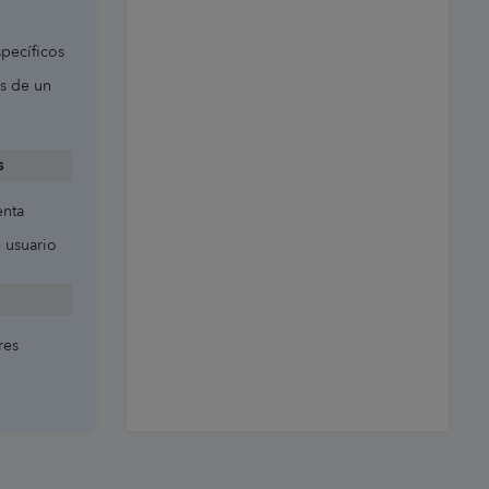
pecíficos
as de un
s
enta
e usuario
res