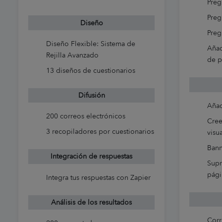
Preg
Preg
Diseño
Preg
Diseño Flexible: Sistema de
Añad
Rejilla Avanzado
de p
13 diseños de cuestionarios
Difusión
Añad
200 correos electrónicos
Cree
3 recopiladores por cuestionarios
visu
Bann
Integración de respuestas
Supr
pági
Integra tus respuestas con Zapier
Análisis de los resultados
Corr