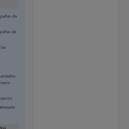
mpañas de
mpañas de
 las
cuestados
onario
lización
cabezado
ados