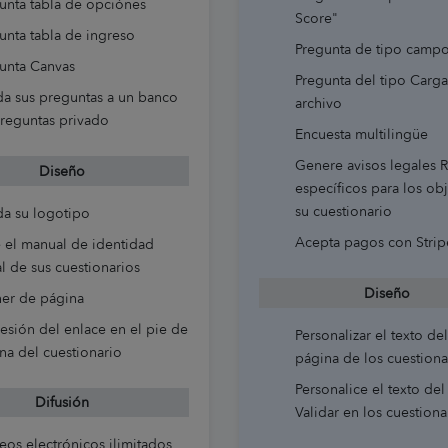
unta tabla de opciónes
Score"
unta tabla de ingreso
Pregunta de tipo campo
unta Canvas
Pregunta del tipo Carga
a sus preguntas a un banco
archivo
reguntas privado
Encuesta multilingüe
Genere avisos legales
Diseño
específicos para los ob
su cuestionario
a su logotipo
Acepta pagos con Strip
 el manual de identidad
al de sus cuestionarios
Diseño
er de página
esión del enlace en el pie de
Personalizar el texto de
na del cuestionario
página de los cuestiona
Personalice el texto de
Difusión
Validar en los cuestiona
eos electrónicos ilimitados