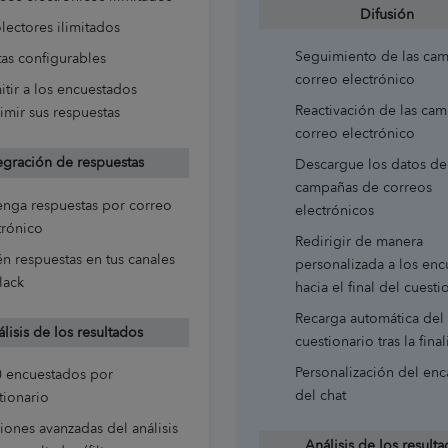
Difusión
lectores ilimitados
Seguimiento de las ca
tas configurables
correo electrónico
itir a los encuestados
Reactivación de las ca
imir sus respuestas
correo electrónico
egración de respuestas
Descargue los datos de
campañas de correos
nga respuestas por correo
electrónicos
trónico
Redirigir de manera
n respuestas en tus canales
personalizada a los en
lack
hacia el final del cuesti
Recarga automática del
lisis de los resultados
cuestionario tras la fina
Personalización del en
 encuestados por
del chat
tionario
iones avanzadas del análisis
Análisis de los result