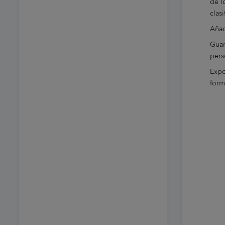
de lo
clasi
Añad
Guar
pers
Expo
form