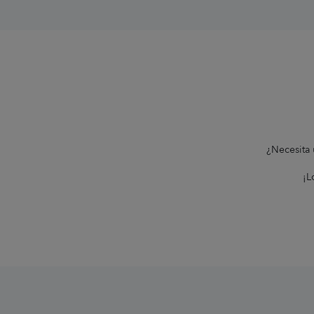
¿Necesita 
¡L