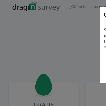
¿Cómo funciona est
S
d
P
GRATIS