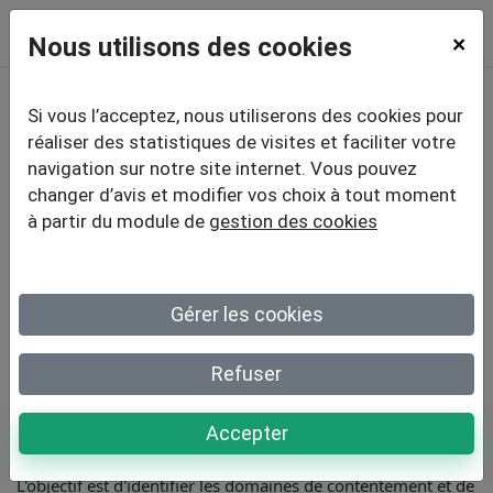
Nous utilisons des cookies
×
Si vous l’acceptez, nous utiliserons des cookies pour
5 astuces pour créer
réaliser des statistiques de visites et faciliter votre
navigation sur notre site internet. Vous pouvez
une enquête de
changer d’avis et modifier vos choix à tout moment
à partir du module de
gestion des cookies
satisfaction
Gérer les cookies
Améliorer la fidélité de ses clients et son image de marque
Refuser
est aujourd'hui indispensable pour augmenter son chiffre
d'affaires, séduire de nouveaux acheteurs et gagner des
parts de marché. Pour y arriver, les entreprises doivent
Accepter
interroger leurs clients à travers une enquête de satisfaction.
L'objectif est d'identifier les domaines de contentement et de