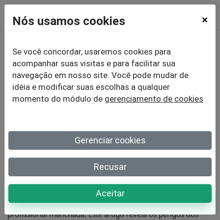
Nós usamos cookies
×
Se você concordar, usaremos cookies para
Os riscos do uso de um
acompanhar suas visitas e para facilitar sua
navegação em nosso site. Você pode mudar de
software
de pesquisa
idéia e modificar suas escolhas a qualquer
momento do módulo de
gerenciamento de cookies
gratuito e como evitá-
los
Gerenciar cookies
Recusar
Pesquisas online são essenciais para empresas, mas optar
por um software gratuito pode ser arriscado.
Dados
Aceitar
confidenciais podem ser comprometidos
e a imagem
profissional manchada. Este artigo revela os perigos dos