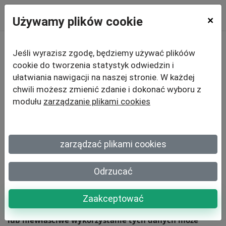
Używamy plików cookie
×
Jeśli wyrazisz zgodę, będziemy używać plikóów
Jak chronić dane
cookie do tworzenia statystyk odwiedzin i
ułatwiania nawigacji na naszej stronie. W każdej
zebrane za
pomocą
chwili możesz zmienić zdanie i dokonać wyboru z
modułu
zarządzanie plikami cookies
oprogramowania do
ankiet online?
zarządzać plikami cookies
Odrzucać
Dane zbierane za pośrednictwem ankiet online często mają
charakter wrażliwy i osobisty, takie jak dane kontaktowe,
Zaakceptować
opinie czy informacje o nawykach konsumenckich.
Wyciek
lub niewłaściwe wykorzystanie tych danych może