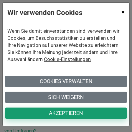
Wir verwenden Cookies
×
Wenn Sie damit einverstanden sind, verwenden wir
Cookies, um Besuchsstatistiken zu erstellen und
Welchen Einfluss hat KI auf die
Erstellung
Ihre Navigation auf unserer Website zu erleichtern.
und Auswertung von Umfragen?
Sie können Ihre Meinung jederzeit ändern und Ihre
Auswahl ändern
Cookie-Einstellungen
Marketing-, Qualitäts- und
Kundenbeziehungsverantwortliche wissen es: Die
COOKIES VERWALTEN
Konzeption einer wirkungsvollen Umfrage erfordert Zeit,
methodisches Know-how und ein gutes Gespür. Seit zwei
SICH WEIGERN
Jahren revolutioniert künstliche Intelligenz…
Weiterlesen »
AKZEPTIEREN
Welchen Einfluss hat KI auf die
Erstellung und Auswertung
von Umfragen?