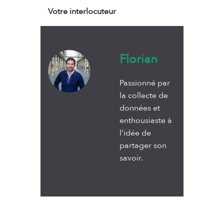
Votre interlocuteur
Florian
Passionné par
la collecte de
données et
enthousiaste à
l'idée de
partager son
savoir.